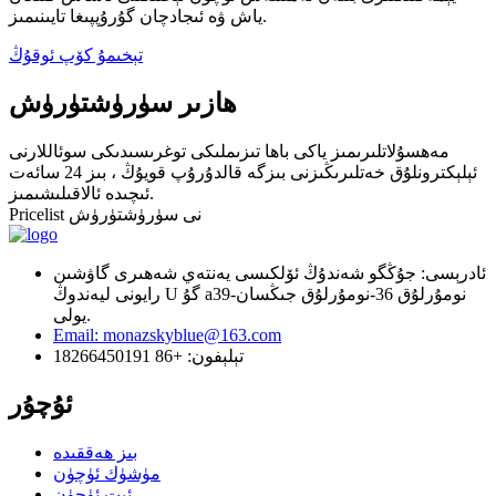
ياش ۋە ئىجادچان گۇرۇپپىغا تايىنىمىز.
تېخىمۇ كۆپ ئوقۇڭ
ھازىر سۈرۈشتۈرۈش
مەھسۇلاتلىرىمىز ياكى باھا تىزىملىكى توغرىسىدىكى سوئاللارنى
ئېلېكترونلۇق خەتلىرىڭىزنى بىزگە قالدۇرۇپ قويۇڭ ، بىز 24 سائەت
ئىچىدە ئالاقىلىشىمىز.
Pricelist نى سۈرۈشتۈرۈش
ئادرېسى: جۇڭگو شەندۇڭ ئۆلكىسى يەنتەي شەھىرى گاۋشىن
رايونى ليەندوڭ U گۇ a39-نومۇرلۇق 36-نومۇرلۇق جىڭسان
يولى.
Email: monazskyblue@163.com
تېلېفون: +86 18266450191
ئۇچۇر
بىز ھەققىدە
مۈشۈك ئۈچۈن
ئىت ئۈچۈن