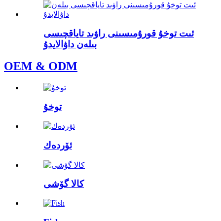
ئىت توخۇ قورۇمىسىنى راۋىد تاياقچىسى
بىلەن داۋالايدۇ
OEM & ODM
توخۇ
ئۆردەك
كالا گۆشى