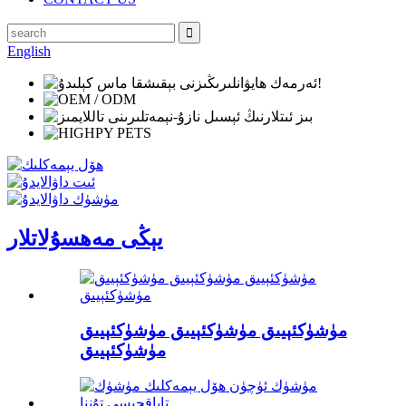
English
يېڭى مەھسۇلاتلار
مۈشۈكئېيىق مۈشۈكئېيىق مۈشۈكئېيىق
مۈشۈكئېيىق