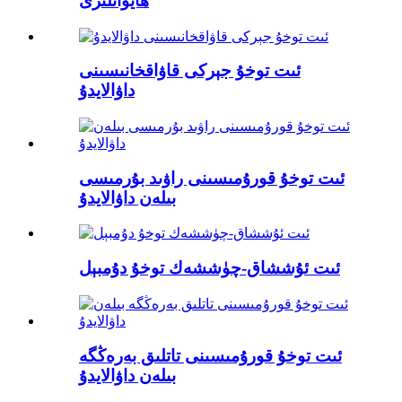
ھايۋانلىرى
ئىت توخۇ جېركى قاۋاقخانىسىنى
داۋالايدۇ
ئىت توخۇ قورۇمىسىنى راۋىد بۇرمىسى
بىلەن داۋالايدۇ
ئىت ئۇششاق-چۈششەك توخۇ دۇمبېل
ئىت توخۇ قورۇمىسىنى تاتلىق بەرەڭگە
بىلەن داۋالايدۇ