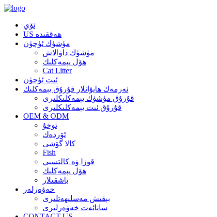
ئۆي
US ھەققىدە
مۈشۈك ئۈچۈن
مۈشۈك داۋالاش
ھۆل يېمەكلىك
Cat Litter
ئىت ئۈچۈن
ئەرمەك ھايۋانلار قۇرۇق يېمەكلىك
قۇرۇق مۈشۈك يېمەكلىكلىرى
قۇرۇق ئىت يېمەكلىكلىرى
OEM & ODM
توخۇ
ئۆردەك
كالا گۆشى
Fish
قوزا ۋە كالتسىي
ھۆل يېمەكلىك
باشقىلار
خەۋەرلەر
بېقىش مەسلىھەتلىرى
سانائەت خەۋەرلىرى
CONTACT US