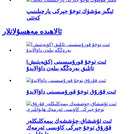
ئېگىز مۈشۈك توخۇ جېركى پارچىلىنىپ
كەتتى
ئالاھىدە مەھسۇلاتلار
[كۆپەيتىش] ئىت توخۇ قورۇمىسىنى
تاتلىق بەرەڭگە بىلەن داۋالايدۇ
ئىت قۇرۇق توخۇ قورۇمىسىنى داۋالايدۇ
ئىت ئۇششاق-چۈششەك يېمەكلىكلەر
قۇرۇق توخۇ جېركى كاۋىسى ئەرمەك