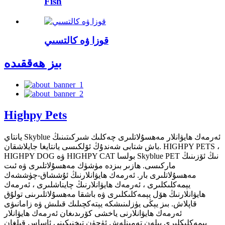
Fish
قوزا ۋە كالتسىي
بىز ھەققىدە
Highpy Pets
يانتاي Skyblue ئەرمەك ھايۋانلار مەھسۇلاتلىرى چەكلىك شىركىتىنىڭ
باش شتابى شەندۇڭ ئۆلكىسى يانتايغا جايلاشقان. HIGHPY PETS ،
HIGHPY DOG ۋە HIGHPY CAT بولسا Skyblue PET نىڭ ئۆزىنىڭ
ماركىسى. ھازىر بىزدە مۈشۈك مەھسۇلاتلىرى ۋە ئىت
مەھسۇلاتلىرى بار. ئەرمەك ھايۋانلارنىڭ ئۇششاق-چۈششەك
يېمەكلىكلىرى ، ئەرمەك ھايۋانلارنىڭ چايناشلىرى ، ئەرمەك
ھايۋانلارنىڭ ھۆل يېمەكلىكلىرى ۋە باشقا مەھسۇلاتلىرىنى تولۇق
قاپلاش. بىز يېڭى يۈزلىنىشكە يېتەكچىلىك قىلىش ۋە زامانىۋى
ئەرمەك ھايۋانلارنى ياخشى كۆرىدىغان ئەرمەك ھايۋانلار
يېمەكلىكلىرى بىلەن تەمىنلەش ئۈچۈن تېخنىكىنى ئاساس قىلغان