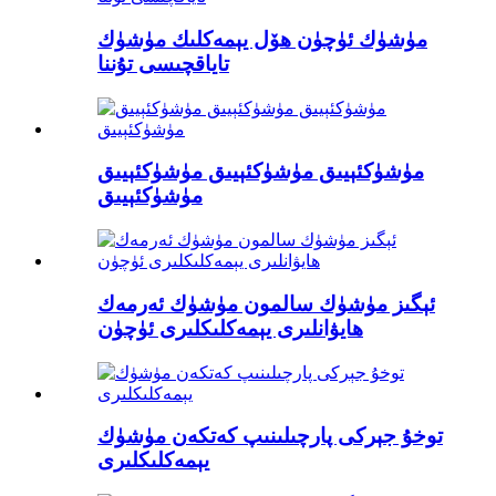
مۈشۈك ئۈچۈن ھۆل يېمەكلىك مۈشۈك
تاياقچىسى تۇننا
مۈشۈكئېيىق مۈشۈكئېيىق مۈشۈكئېيىق
مۈشۈكئېيىق
ئېگىز مۈشۈك سالمون مۈشۈك ئەرمەك
ھايۋانلىرى يېمەكلىكلىرى ئۈچۈن
توخۇ جېركى پارچىلىنىپ كەتكەن مۈشۈك
يېمەكلىكلىرى