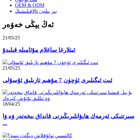
OEM & ODM
بىز بىلەن ئالاقىلىشىڭ
ئەڭ يېڭى خەۋەر
21/05/25
ئىتلارغا ساغلام مۇئامىلە قىلىدۇ
21/05/25
ئىت ئىگىلىرى ئۈچۈن 7 مۇھىم تازىلىق ئۇسۇلى
18/04/25
سىرتتىكى ئەرمەك ھايۋانلىرىڭىزنى قانداق بىخەتەر ۋە ۋا
...