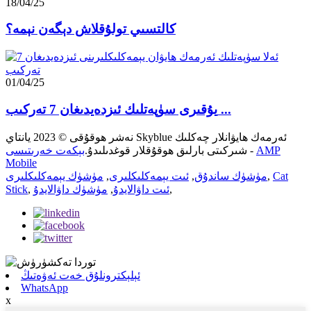
18/04/25
كالتسىي تولۇقلاش دېگەن نېمە؟
01/04/25
يۇقىرى سۈپەتلىك ئىزدەيدىغان 7 تەركىب ...
نەشر ھوقۇقى © 2023 يانتاي Skyblue ئەرمەك ھايۋانلار چەكلىك
AMP
-
شىركىتى بارلىق ھوقۇقلار قوغدىلىدۇ.
بېكەت خەرىتىسى
Mobile
Cat
,
مۈشۈك ساندۇق
,
ئىت يېمەكلىكلىرى
,
مۈشۈك يېمەكلىكلىرى
,
ئىت داۋالايدۇ
,
مۈشۈك داۋالايدۇ
,
Stick
ئېلېكترونلۇق خەت ئەۋەتىڭ
WhatsApp
x