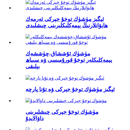
ئېگىز مۈشۈك توخۇ جېركى ئەرمەك
ھايۋانلارنىڭ يېمەكلىكلىرىنى چىشلىدى
مۈشۈك ئۇششاق-چۈششەك
يېمەكلىكلەر توخۇ قورۇمىسى ۋە سىياھ
بېلىقى
ئېگىز مۈشۈك توخۇ جېركى ۋە تۇنا پارچە
مۈشۈك توخۇ جېركى چىشلىرىنى
داۋالايدۇ